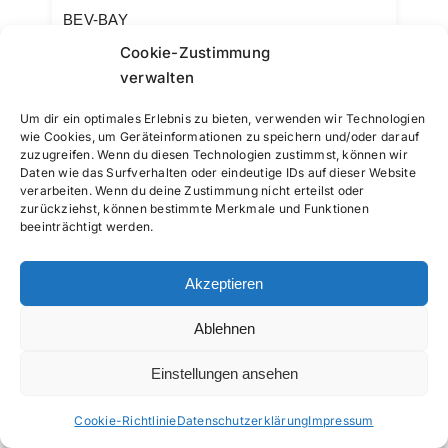
BEV-BAY
SR seit 2020
Cookie-Zustimmung
verwalten
Grübl
Um dir ein optimales Erlebnis zu bieten, verwenden wir Technologien
Simon
wie Cookies, um Geräteinformationen zu speichern und/oder darauf
zuzugreifen. Wenn du diesen Technologien zustimmst, können wir
DEB-LP
Daten wie das Surfverhalten oder eindeutige IDs auf dieser Website
SR seit 2018
verarbeiten. Wenn du deine Zustimmung nicht erteilst oder
zurückziehst, können bestimmte Merkmale und Funktionen
beeinträchtigt werden.
Guggenmos
Melanie
Akzeptieren
BEV-EL
SR seit 2025
Ablehnen
Einstellungen ansehen
Guse
Raimund
Cookie-Richtlinie
Datenschutzerklärung
Impressum
BEV-BAY