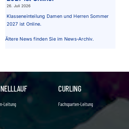
26. Juli 2026
Klasseneinteilung Damen und Herren Sommer
2027 ist Online.
Ältere News finden Sie im
News-Archiv
.
HNELLLAUF
CURLING
n-Leitung
Fachsparten-Leitung