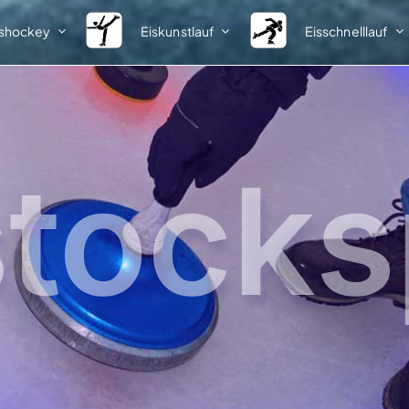
ishockey
Eiskunstlauf
Eisschnelllauf
Spielbetrieb
Nachwuchs
Meisterschaften
Informationen
Ausschreibungen
Talentsichtung
stocks
Startlisten
Vorlagen
Ergebnisse
Ergebnisse
1. Bundesliga
Talentförderlehrgänge
Förderlehrgang I
2. Bundesliga
Teilnehmer
Klasseneinteilungen
Ergebnisse
Pokale