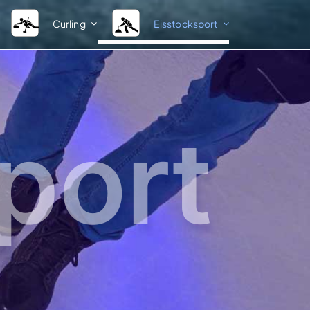
Curling
Eisstocksport
Ligastruktur
Verband
Herren Sommer
BEV-News
Damen Sommer
Kontakte Fachsparte A – Z
port
Herren Winter
Kontakte Bezirksobleute A –
Spielsystem Herren 1. Bundesliga
Kontakte Kreisobleute A – Z
Spielsystem Herren 2. Bundesliga
Vereinsverzeichnis
Damen Winter
Ordnungen und Bestimmun
Spielsystem Damen 1. Bundesliga
Weblinks
IFI