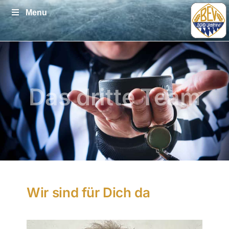
Zum
Menu
Inhalt
springen
Das dritte Team
Wir sind für Dich da