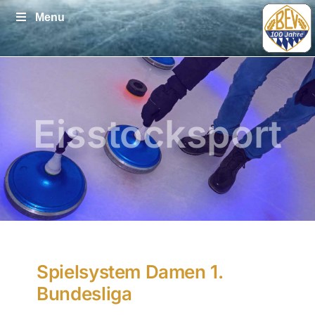
Zum
Menu
Inhalt
springen
Eisstocksport
Spielsystem Damen 1.
Bundesliga