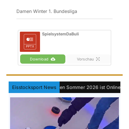
Damen Winter 1. Bundesliga
SpielsystemDaBuli
Download
Vorschau
is Bayernpokal Damen Sommer 2026 ist Online.
Eisstocksport News
||
K