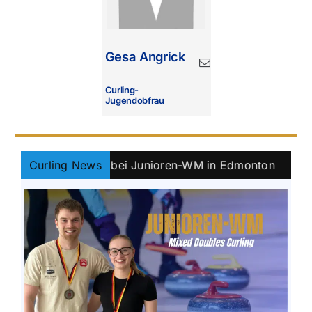
Gesa Angrick
Curling-
Jugendobfrau
uchstalente bei Junioren-WM in Edmonton
Curling News
||
Bayern