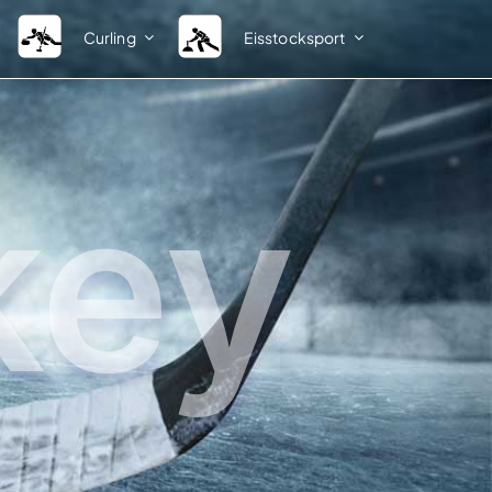
Curling
Eisstocksport
Ligastruktur
Verband
Herren Sommer
BEV-News
key
Damen Sommer
Kontakte Fachsparte A – Z
Herren Winter
Kontakte Bezirksobleute A –
Spielsystem Herren 1. Bundesliga
Kontakte Kreisobleute A – Z
Spielsystem Herren 2. Bundesliga
Vereinsverzeichnis
Damen Winter
Ordnungen und Bestimmun
Spielsystem Damen 1. Bundesliga
Weblinks
IFI
DESV