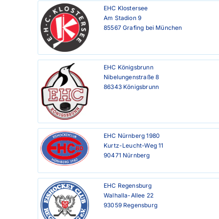
EHC Klostersee

Am Stadion 9

85567 Grafing bei München
EHC Königsbrunn

Nibelungenstraße 8

86343 Königsbrunn
EHC Nürnberg 1980

Kurtz-Leucht-Weg 11

90471 Nürnberg
EHC Regensburg

Walhalla-Allee 22

93059 Regensburg