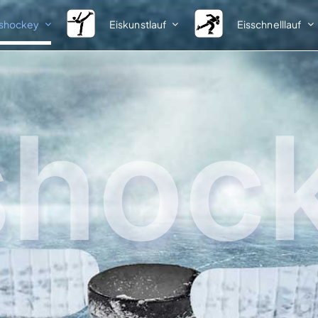
ishockey
Eiskunstlauf
Eisschnelllauf
Spielbetrieb
Nachwuchs
Meisterschaften
Informationen
shoc
Ausschreibungen
Talentsichtung
Startlisten
Vorlagen
Ergebnisse
Ergebnisse
1. Bundesliga
Talentförderlehrgänge
Förderlehrgang I
2. Bundesliga
Teilnehmer
Klasseneinteilungen
Ergebnisse
Pokale
Förderlehrgang II
Ausschreibungen