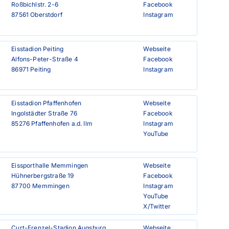
Roßbichlstr. 2-6

Facebook
87561 Oberstdorf
Instagram
Eisstadion Peiting

Webseite
Alfons-Peter-Straße 4

Facebook
86971 Peiting
Instagram
Eisstadion Pfaffenhofen

Webseite
Ingolstädter Straße 76

Facebook
85276 Pfaffenhofen a.d. Ilm
Instagram
YouTube
Eissporthalle Memmingen

Webseite
Hühnerbergstraße 19

Facebook
87700 Memmingen
Instagram
YouTube
X/Twitter
Curt-Frenzel-Stadion Augsburg

Webseite