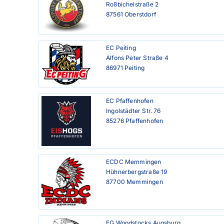
Roßbichelstraße 2

87561 Oberstdorf
EC Peiting

Alfons Peter Straße 4

86971 Peiting
EC Pfaffenhofen

Ingolstädter Str. 76

85276 Pfaffenhofen
ECDC Memmingen

Hühnerbergstraße 19

87700 Memmingen
EG Woodstocks Augsburg
