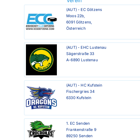
Verein
(AUT) - EC Götzens

Moos 22b,

6091 Götzens,

Österreich
(AUT) - EHC Lustenau

Sägerstraße 33

A-6890 Lustenau
(AUT) - HC Kufstein

Fischergries 34

6330 Kufstein
1. EC Senden

Frankenstraße 9

89250 Senden