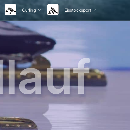
Curling
Eisstocksport
Ligastruktur
Verband
Herren Sommer
BEV-News
Damen Sommer
Kontakte Fachsparte A – Z
llauf
Herren Winter
Kontakte Bezirksobleute A –
Spielsystem Herren 1. Bundesliga
Kontakte Kreisobleute A – Z
Spielsystem Herren 2. Bundesliga
Vereinsverzeichnis
Damen Winter
Ordnungen und Bestimmun
Spielsystem Damen 1. Bundesliga
Weblinks
IFI
DESV