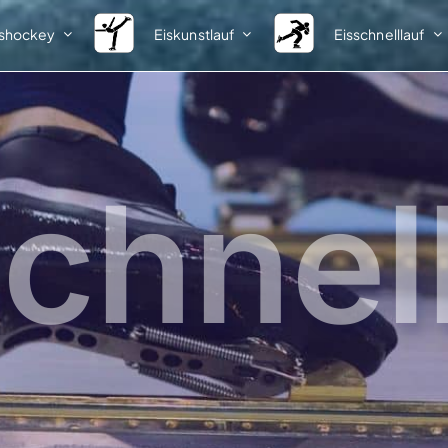
ishockey
Eiskunstlauf
Eisschnelllauf
Spielbetrieb
Nachwuchs
Meisterschaften
Informationen
Ausschreibungen
Talentsichtung
chnel
Startlisten
Vorlagen
Ergebnisse
Ergebnisse
1. Bundesliga
Talentförderlehrgänge
Förderlehrgang I
2. Bundesliga
Teilnehmer
Klasseneinteilungen
Ergebnisse
Pokale
Förderlehrgang II
Ausschreibungen