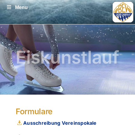
Zum
Menu
Inhalt
springen
Eiskunstlauf
Formulare
Ausschreibung Vereinspokale