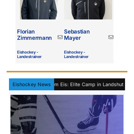
Florian
Sebastian
Zimmermann
Mayer
Eishockey -
Eishockey -
Landestrainer
Landestrainer
uftakt auf dem Eis: Elite Camp in Landshut
Eishockey News
||
Bereit