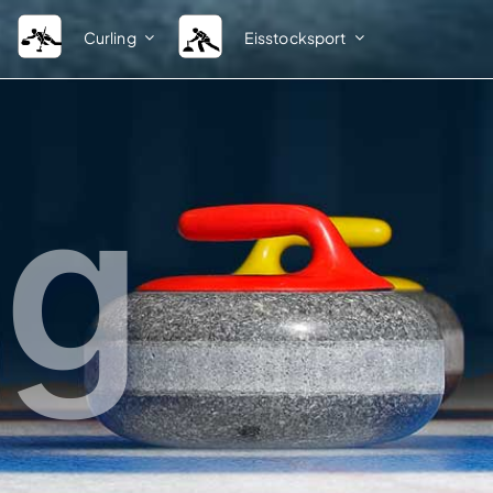
Curling
Eisstocksport
Ligastruktur
Verband
Herren Sommer
BEV-News
ng
Damen Sommer
Kontakte Fachsparte A – Z
Herren Winter
Kontakte Bezirksobleute A –
Spielsystem Herren 1. Bundesliga
Kontakte Kreisobleute A – Z
Spielsystem Herren 2. Bundesliga
Vereinsverzeichnis
Damen Winter
Ordnungen und Bestimmun
Spielsystem Damen 1. Bundesliga
Weblinks
IFI
DESV