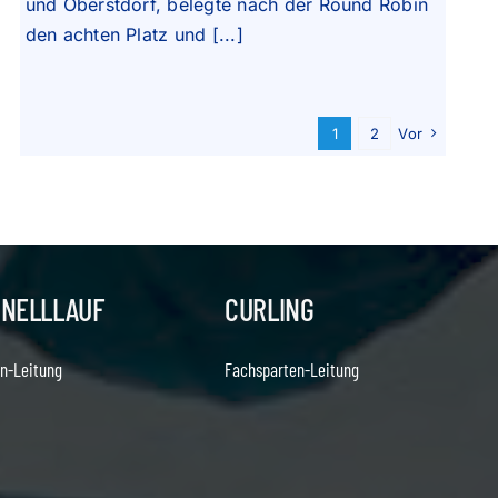
und Oberstdorf, belegte nach der Round Robin
den achten Platz und [...]
1
2
Vor
HNELLLAUF
CURLING
n-Leitung
Fachsparten-Leitung