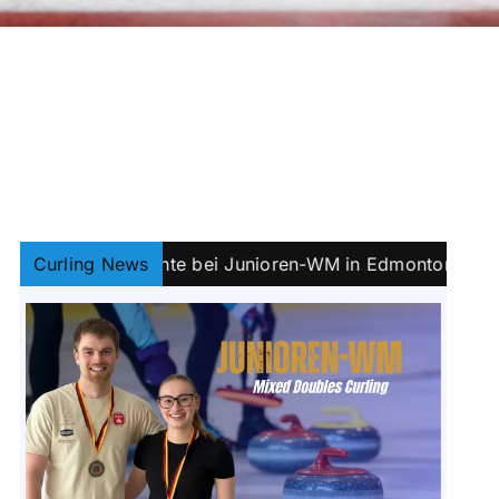
chstalente bei Junioren-WM in Edmonton
Curling News
||
Bayern-