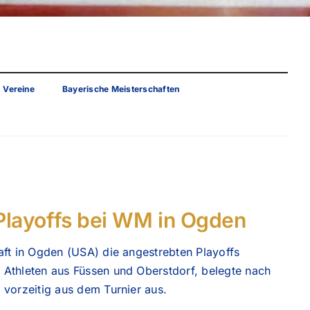
Teilnehmer
Startlisten
Ergebnisse
Ergebnisse
Zielwettbewerb
Auf einen Blick
Vereine
Bayerische Meisterschaften
D-Kader
Termine
Lehrgangsteilnehmer
Aktuelle Liveticker
Zwei Nachwu
Termine
Kalender
Ergebnisse
Unterlagen
Playoffs bei WM in Ogden
DESV
Bewerbungen
aft in Ogden (USA) die angestrebten Playoffs
Mitteilungen
Athleten aus Füssen und Oberstdorf, belegte nach
Startkarten
 vorzeitig aus dem Turnier aus.
Schiedsrichterwesen