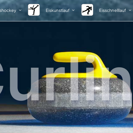
ishockey
Eiskunstlauf
Eisschnelllauf
Spielbetrieb
Nachwuchs
Meisterschaften
Informationen
urli
Ausschreibungen
Talentsichtung
Startlisten
Vorlagen
Ergebnisse
Ergebnisse
1. Bundesliga
Talentförderlehrgänge
Förderlehrgang I
2. Bundesliga
Teilnehmer
Klasseneinteilungen
Ergebnisse
Pokale
Förderlehrgang II
Ausschreibungen