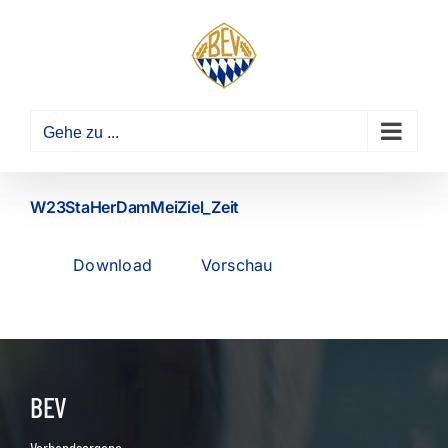
Zum
Inhalt
springen
Gehe zu ...
W23StaHerDamMeiZiel_Zeit
Download
Vorschau
BEV