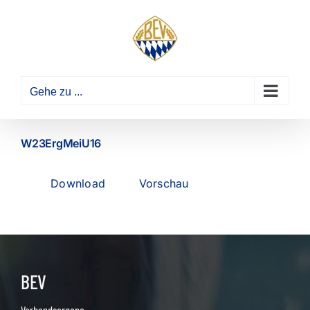
Zum
Inhalt
springen
Gehe zu ...
W23ErgMeiU16
Download
Vorschau
BEV