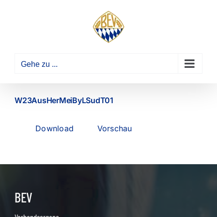
Zum
Inhalt
springen
Gehe zu ...
W23AusHerMeiByLSudT01
Download
Vorschau
BEV