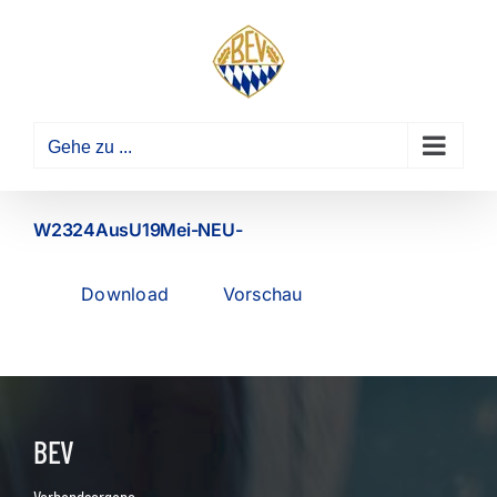
Zum
Inhalt
springen
Gehe zu ...
W2324AusU19Mei-NEU-
Download
Vorschau
BEV