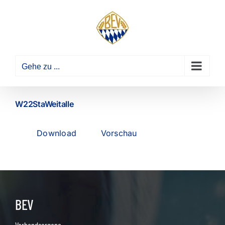
Zum
Inhalt
springen
Gehe zu ...
W22StaWeitalle
Download
Vorschau
BEV