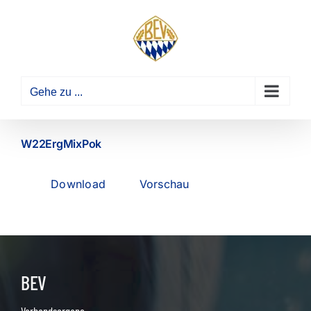
Zum
Inhalt
springen
Gehe zu ...
W22ErgMixPok
Download
Vorschau
BEV