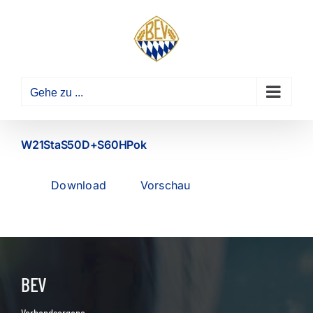
Zum
Inhalt
springen
Gehe zu ...
W21StaS50D+S60HPok
Download
Vorschau
BEV