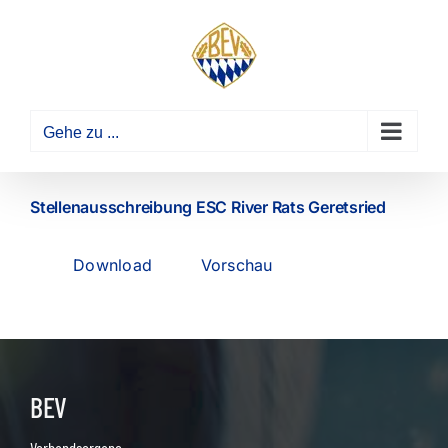
Zum
Inhalt
springen
Gehe zu ...
Stellenausschreibung ESC River Rats Geretsried
Download
Vorschau
BEV