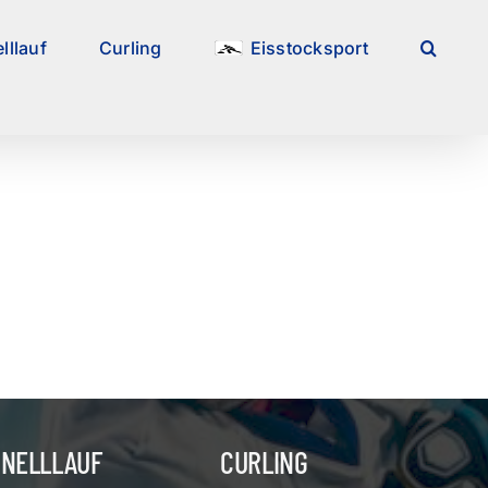
lllauf
Curling
Eisstocksport
HNELLLAUF
CURLING