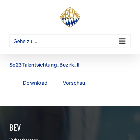
Zum
Inhalt
springen
Gehe zu ...
So23Talentsichtung_Bezirk_II
Download
Vorschau
BEV