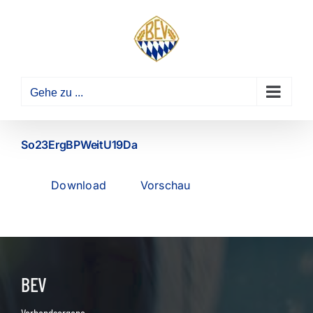
Zum
Inhalt
springen
Gehe zu ...
So23ErgBPWeitU19Da
Download
Vorschau
BEV