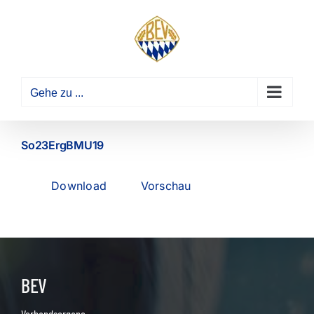
Zum
Inhalt
springen
Gehe zu ...
So23ErgBMU19
Download
Vorschau
BEV