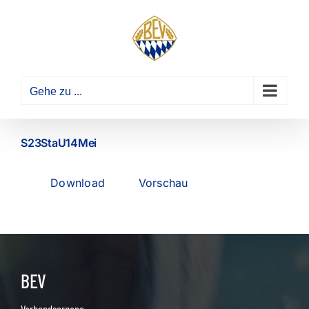
Zum
Inhalt
springen
Gehe zu ...
S23StaU14Mei
Download
Vorschau
BEV