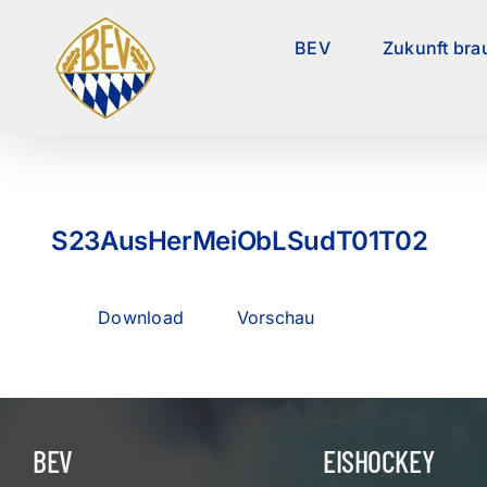
Zum
Inhalt
BEV
Zukunft bra
springen
S23AusHerMeiObLSudT01T02
Download
Vorschau
BEV
EISHOCKEY