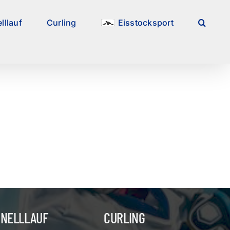
lllauf
Curling
Eisstocksport
HNELLLAUF
CURLING