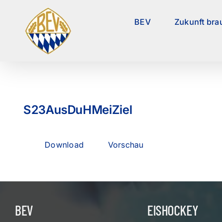
Zum
Inhalt
BEV
Zukunft bra
springen
S23AusDuHMeiZiel
Download
Vorschau
BEV
EISHOCKEY