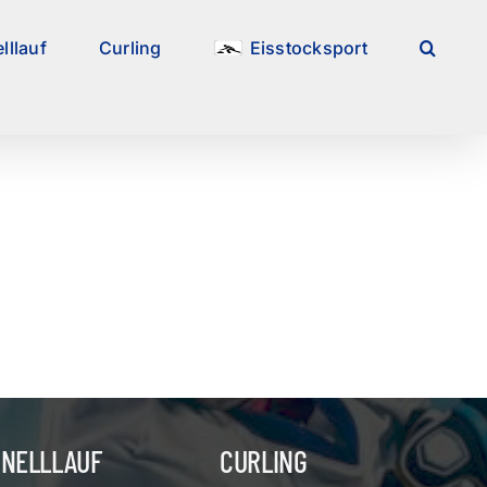
lllauf
Curling
Eisstocksport
HNELLLAUF
CURLING