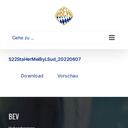
Zum
Inhalt
springen
Gehe zu ...
S22StaHerMeiByLSud_20220607
Download
Vorschau
BEV