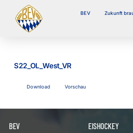
Zum
Inhalt
BEV
Zukunft bra
springen
S22_OL_West_VR
Download
Vorschau
BEV
EISHOCKEY