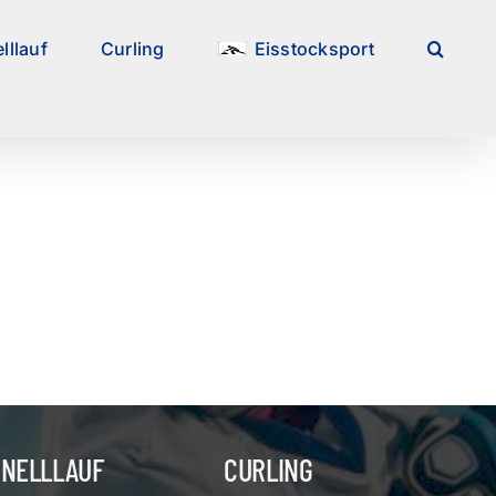
lllauf
Curling
Eisstocksport
HNELLLAUF
CURLING