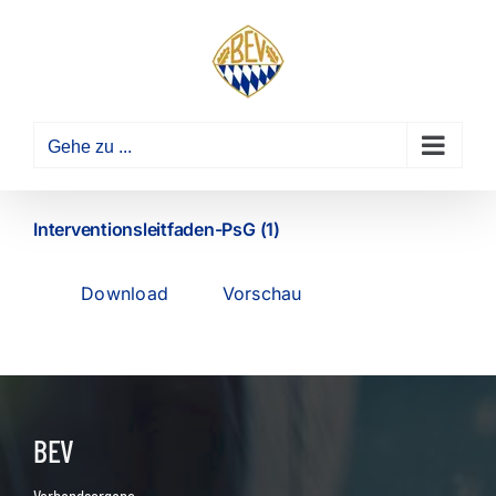
Zum
Inhalt
springen
Gehe zu ...
Interventionsleitfaden-PsG (1)
Download
Vorschau
BEV