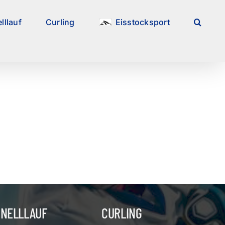
lllauf
Curling
Eisstocksport
HNELLLAUF
CURLING