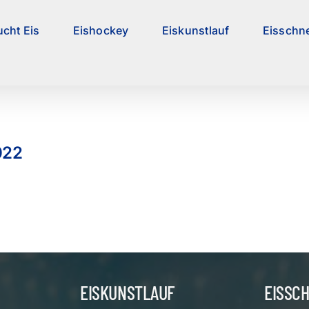
ucht Eis
Eishockey
Eiskunstlauf
Eisschne
022
EISKUNSTLAUF
EISSC