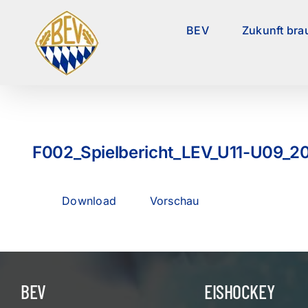
Zum
Inhalt
BEV
Zukunft bra
springen
F002_Spielbericht_LEV_U11-U09_2
Download
Vorschau
BEV
EISHOCKEY