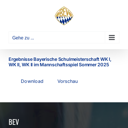
Zum
Inhalt
springen
Gehe zu ...
Ergebnisse Bayerische Schulmeisterschaft WK I,
WK II, WK II im Mannschaftsspiel Sommer 2025
Download
Vorschau
BEV