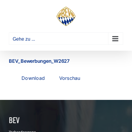
Zum
Inhalt
springen
Gehe zu ...
BEV_Bewerbungen_W2627
Download
Vorschau
BEV