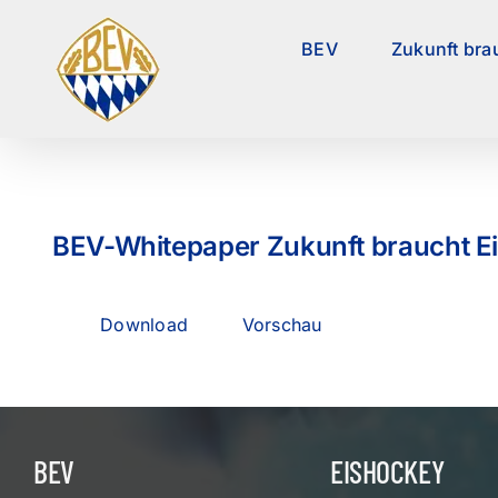
Zum
Inhalt
BEV
Zukunft bra
springen
BEV-Whitepaper Zukunft braucht E
Download
Vorschau
BEV
EISHOCKEY