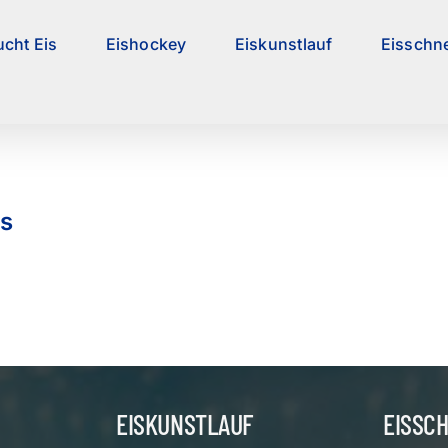
ucht Eis
Eishockey
Eiskunstlauf
Eisschne
is
EISKUNSTLAUF
EISSC