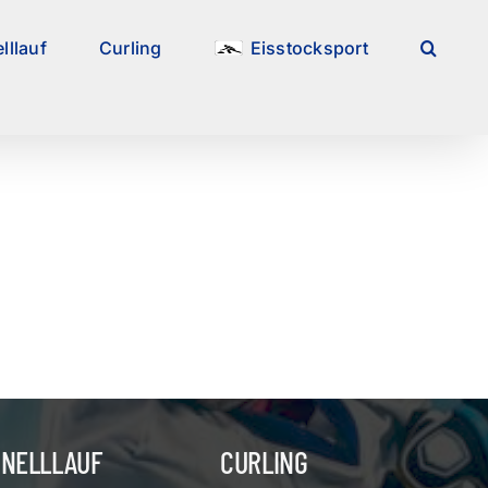
lllauf
Curling
Eisstocksport
HNELLLAUF
CURLING