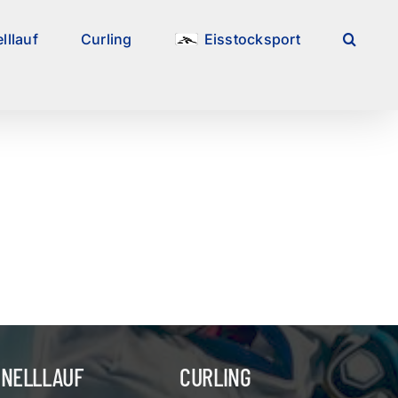
lllauf
Curling
Eisstocksport
HNELLLAUF
CURLING