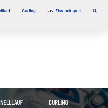
lllauf
Curling
Eisstocksport
HNELLLAUF
CURLING