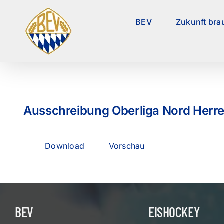
Zum
Inhalt
BEV
Zukunft bra
springen
Ausschreibung Oberliga Nord Her
Download
Vorschau
BEV
EISHOCKEY