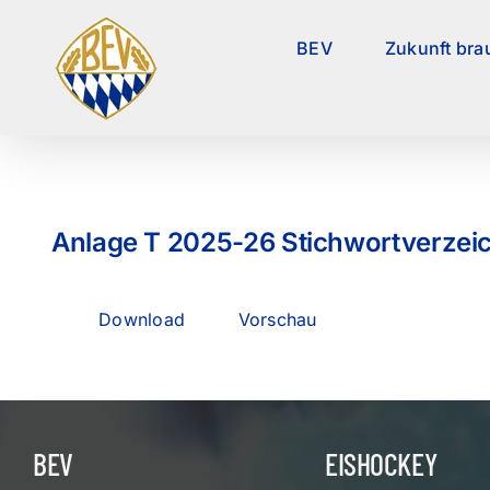
Zum
Inhalt
BEV
Zukunft bra
springen
Anlage T 2025-26 Stichwortverzei
Download
Vorschau
BEV
EISHOCKEY