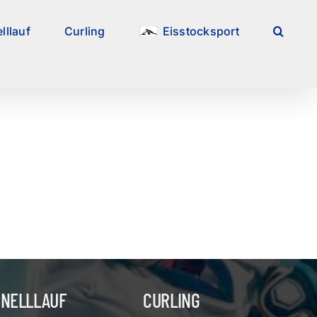
lllauf
Curling
Eisstocksport
HNELLLAUF
CURLING