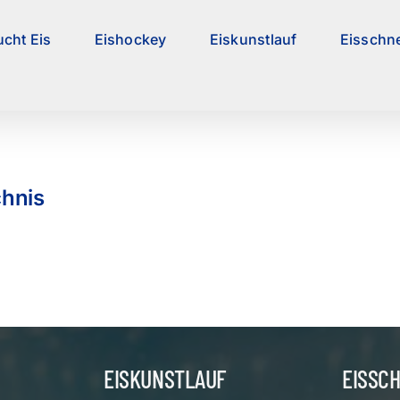
ucht Eis
Eishockey
Eiskunstlauf
Eisschne
chnis
EISKUNSTLAUF
EISSC