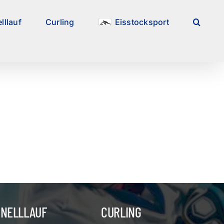
lllauf
Curling
Eisstocksport
HNELLLAUF
CURLING