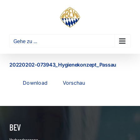
Zum
Inhalt
springen
Gehe zu ...
20220202-073943_Hygienekonzept_Passau
Download
Vorschau
BEV