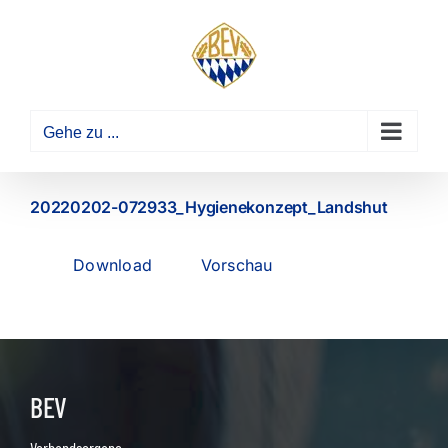
Zum
Inhalt
springen
Gehe zu ...
20220202-072933_Hygienekonzept_Landshut
Download
Vorschau
BEV