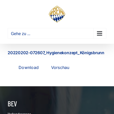
Zum
Inhalt
springen
Gehe zu ...
20220202-072607_Hygienekonzept_Königsbrunn
Download
Vorschau
BEV