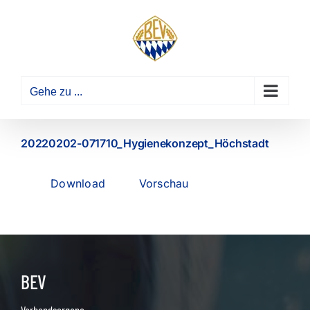
Zum
Inhalt
springen
Gehe zu ...
20220202-071710_Hygienekonzept_Höchstadt
Download
Vorschau
BEV