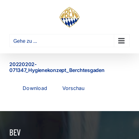
Zum
Inhalt
springen
Gehe zu ...
20220202-
071347_Hygienekonzept_Berchtesgaden
Download
Vorschau
BEV