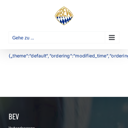
Zum
Inhalt
springen
Gehe zu ...
{„theme“:“default“,“ordering“:“modified_time“,“orderi
BEV