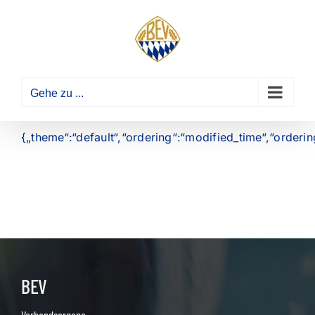
Zum
Inhalt
springen
Gehe zu ...
{„theme“:“default“,“ordering“:“modified_time“,“orderi
BEV