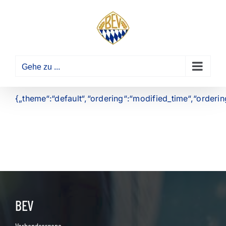
Zum
Inhalt
springen
Gehe zu ...
{„theme“:“default“,“ordering“:“modified_time“,“orderi
BEV