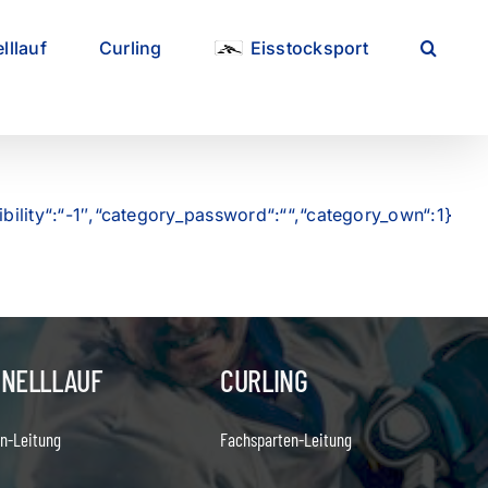
lllauf
Curling
Eisstocksport
ibility“:“-1″,“category_password“:““,“category_own“:1}
HNELLLAUF
CURLING
n-Leitung
Fachsparten-Leitung