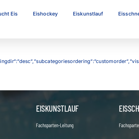
ucht Eis
Eishockey
Eiskunstlauf
Eisschne
ringdir“:“desc“,“subcategoriesordering“:“customorder“,“vis
EISKUNSTLAUF
EISSC
Fachsparten-Leitung
Fachsparte