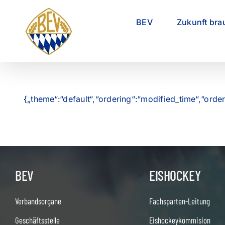
Zum
Inhalt
BEV
Zukunft bra
springen
{„theme“:“default“,“ordering“:“modified_time“,“orde
BEV
EISHOCKEY
Verbandsorgane
Fachsparten-Leitung
Geschäftsstelle
Eishockeykommision