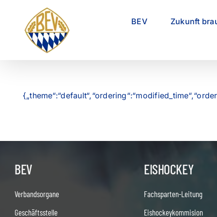
Zum
Inhalt
BEV
Zukunft bra
springen
{„theme“:“default“,“ordering“:“modified_time“,“orde
BEV
EISHOCKEY
Verbandsorgane
Fachsparten-Leitung
Geschäftsstelle
Eishockeykommision