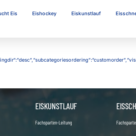
ucht Eis
Eishockey
Eiskunstlauf
Eisschne
ringdir“:“desc“,“subcategoriesordering“:“customorder“,“vis
EISKUNSTLAUF
EISSC
Fachsparten-Leitung
Fachsparte