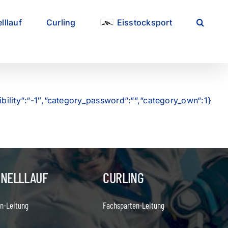
lllauf
Curling
Eisstocksport
ibility“:“-1″,“category_password“:““,“category_own“:1}
HNELLLAUF
CURLING
n-Leitung
Fachsparten-Leitung