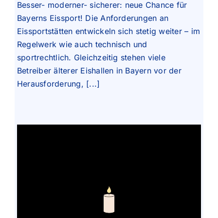
Besser- moderner- sicherer: neue Chance für
Bayerns Eissport! Die Anforderungen an
Eissportstätten entwickeln sich stetig weiter – im
Regelwerk wie auch technisch und
sportrechtlich. Gleichzeitig stehen viele
Betreiber älterer Eishallen in Bayern vor der
Herausforderung, [...]