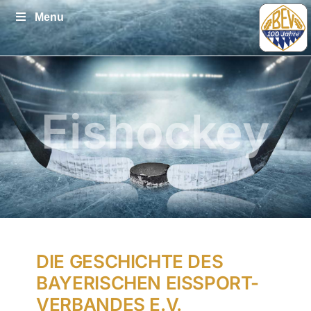
Zum
Menu
Inhalt
springen
Eiskunstlauf
DIE GESCHICHTE DES
BAYERISCHEN EISSPORT-
VERBANDES E.V.