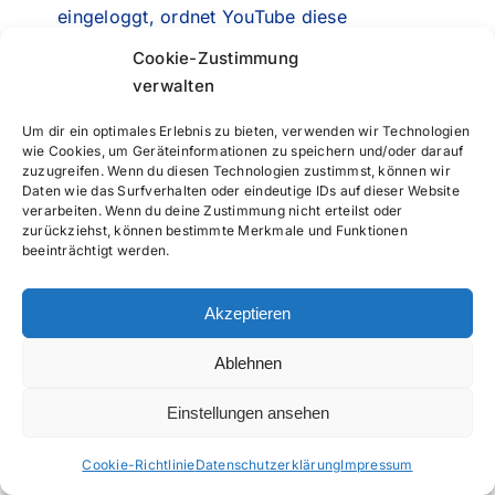
eingeloggt, ordnet YouTube diese
Information ihrem persönlichen
Cookie-Zustimmung
Benutzerkonto zu. Bei Nutzung des Plugins
verwalten
wie z.B. Anklicken des Start-Buttons eines
Um dir ein optimales Erlebnis zu bieten, verwenden wir Technologien
Videos wird diese Information ebenfalls
wie Cookies, um Geräteinformationen zu speichern und/oder darauf
ihrem Benutzerkonto zugeordnet.
zuzugreifen. Wenn du diesen Technologien zustimmst, können wir
Daten wie das Surfverhalten oder eindeutige IDs auf dieser Website
verarbeiten. Wenn du deine Zustimmung nicht erteilst oder
Sie können diese Zuordnung verhindern,
zurückziehst, können bestimmte Merkmale und Funktionen
indem sie sich vor der Nutzung unserer
beeinträchtigt werden.
Internetseite aus ihrem YouTube-
Benutzerkonto sowie anderen
Akzeptieren
Benutzerkonten der Firmen YouTube LLC
Ablehnen
und Google Inc. abmelden und die
entsprechenden Cookies der Firmen
Einstellungen ansehen
löschen.
Cookie-Richtlinie
Datenschutzerklärung
Impressum
Weitere Informationen zur