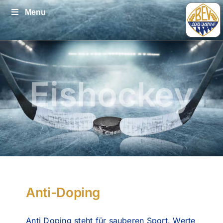
Zum
Menu
Inhalt
springen
Eishockey
Anti-Doping
Anti Doping steht für sauberen Sport. Werte