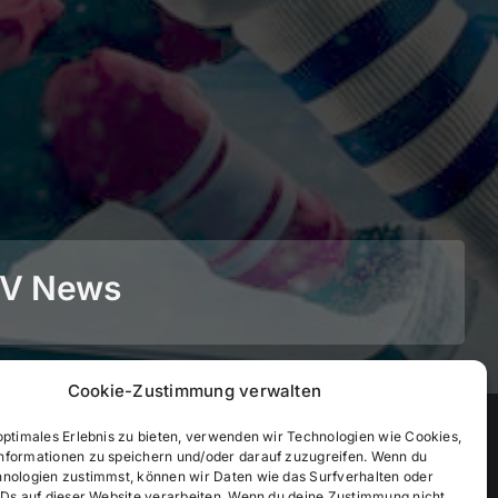
BEV News
Cookie-Zustimmung verwalten
©
2026
• BEV Bayerischer Eissportverband
optimales Erlebnis zu bieten, verwenden wir Technologien wie Cookies,
nformationen zu speichern und/oder darauf zuzugreifen. Wenn du
hnologien zustimmst, können wir Daten wie das Surfverhalten oder
IDs auf dieser Website verarbeiten. Wenn du deine Zustimmung nicht