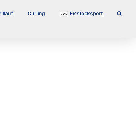
lllauf
Curling
Eisstocksport