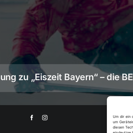
ng zu „Eiszeit Bayern“ – die 
Um dir ein 
um Gerätei
diesen Tec
eindeutige 